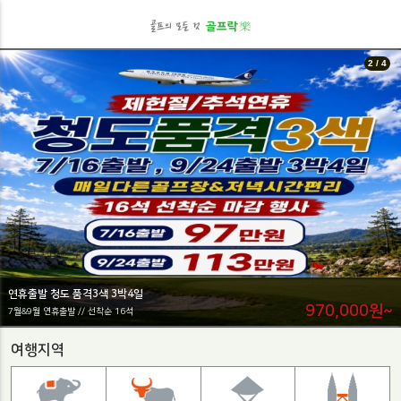
2 / 4
연휴출발 청도 품격3색 3박4일
970,000원~
7월&9월 연휴출발 // 선착순 16석
여행지역